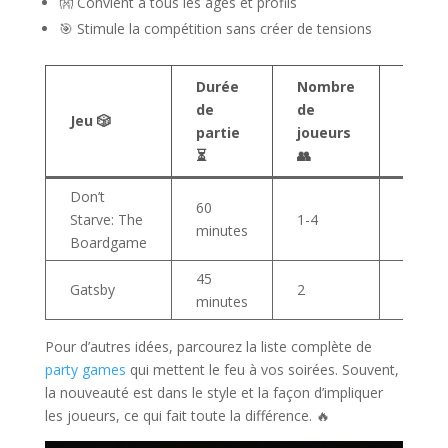
👐 Convient à tous les âges et profils
🎯 Stimule la compétition sans créer de tensions
Durée
Nombre
Nivea
de
de
Jeu 🎲
d’amb
partie
joueurs
🎉
⏳
👥
Don’t
60
Starve: The
1-4
Élevé
minutes
Boardgame
45
Gatsby
2
Festif
minutes
Pour d’autres idées, parcourez la liste complète de
party games
qui mettent le feu à vos soirées. Souvent,
la nouveauté est dans le style et la façon d’impliquer
les joueurs, ce qui fait toute la différence. 🔥