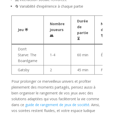
🔄 Variabilité d’expérience à chaque partie
Durée
Nombre
Niveau
de
Jeu 🌟
joueurs
d’ambi
partie
👥
🎊
⏳
Don’t
Starve: The
1-4
60 min
Élevé
Boardgame
Gatsby
2
45 min
Festif
Pour prolonger ce merveilleux univers et profiter
pleinement des moments partagés, pensez aussi à
bien organiser le rangement de vos jeux avec des
solutions adaptées qui vous faciliteront la vie comme
dans ce
guide de rangement de jeux de société
. Ainsi,
vos soirées restent fluides, et votre espace ludique