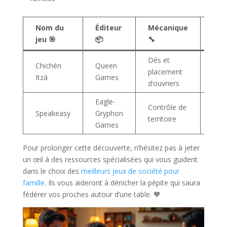
Nom du
Éditeur
Mécanique
Pub
jeu 🎯
📦
🔧
cibl
Dés et
Chichén
Queen
Expe
placement
Itzá
Games
fami
d’ouvriers
Eagle-
Ama
Contrôle de
Speakeasy
Gryphon
de
territoire
Games
stra
Pour prolonger cette découverte, n’hésitez pas à jeter
un œil à des ressources spécialisées qui vous guident
dans le choix des
meilleurs jeux de société pour
famille
. Ils vous aideront à dénicher la pépite qui saura
fédérer vos proches autour d’une table. 🧡