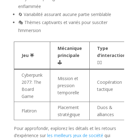
enflammée
🔄 Variabilité assurant aucune partie semblable
🎭 Thèmes captivants et variés pour susciter
l’immersion
Mécanique
Type
Jeu 🌟
principale
d’interaction
🕹️
🤼‍♂️
Cyberpunk
Mission et
2077: The
Coopération
pression
Board
tactique
temporelle
Game
Placement
Duos &
Flatiron
stratégique
alliances
Pour approfondir, explorez les détails et les retours
d’expérience sur
les meilleurs jeux de société
qui