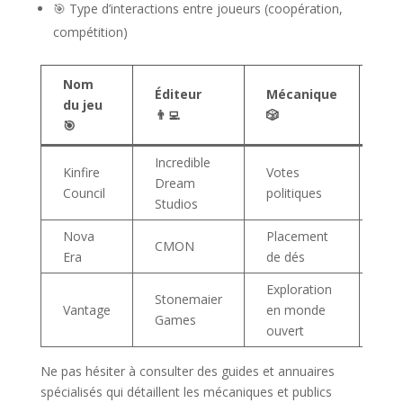
🎯 Type d’interactions entre joueurs (coopération,
compétition)
Nom
Éditeur
Mécanique
Am
du jeu
👨‍💻
🎲
🎭
🎯
Incredible
Kinfire
Votes
Som
Dream
Council
politiques
int
Studios
Nova
Placement
Épi
CMON
Era
de dés
str
Exploration
Stonemaier
Vantage
en monde
Ave
Games
ouvert
Ne pas hésiter à consulter des guides et annuaires
spécialisés qui détaillent les mécaniques et publics