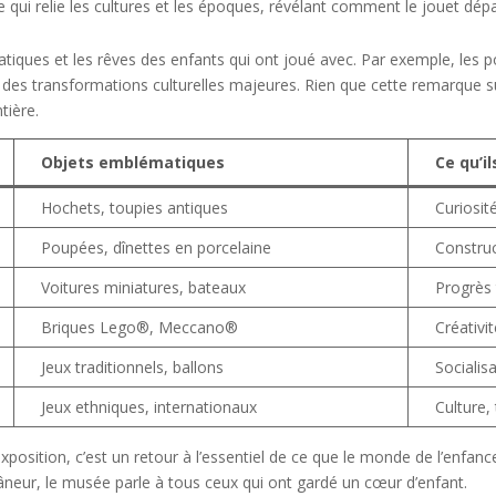
ge qui relie les cultures et les époques, révélant comment le jouet dép
atiques et les rêves des enfants qui ont joué avec. Par exemple, les
des transformations culturelles majeures. Rien que cette remarque suf
tière.
Objets emblématiques
Ce qu’i
Hochets, toupies antiques
Curiosit
Poupées, dînettes en porcelaine
Construc
Voitures miniatures, bateaux
Progrès 
Briques Lego®, Meccano®
Créativit
Jeux traditionnels, ballons
Socialisa
Jeux ethniques, internationaux
Culture,
’exposition, c’est un retour à l’essentiel de ce que le monde de l’enfanc
flâneur, le musée parle à tous ceux qui ont gardé un cœur d’enfant.