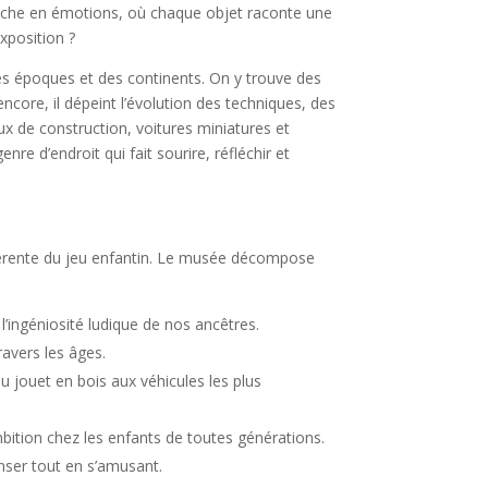
iche en émotions, où chaque objet raconte une
exposition ?
 des époques et des continents. On y trouve des
 encore, il dépeint l’évolution des techniques, des
x de construction, voitures miniatures et
re d’endroit qui fait sourire, réfléchir et
ifférente du jeu enfantin. Le musée décompose
l’ingéniosité ludique de nos ancêtres.
ravers les âges.
 jouet en bois aux véhicules les plus
bition chez les enfants de toutes générations.
nser tout en s’amusant.