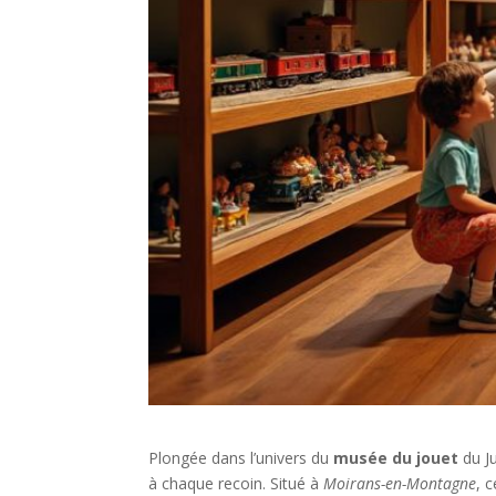
Plongée dans l’univers du
musée du jouet
du Ju
à chaque recoin. Situé à
Moirans-en-Montagne
, 