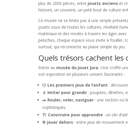
plus de 2000 pièces, entre
jouets anciens
et cr
histoire, un souvenir, un petit bout de culture en
Ce musée ne se limite pas à une simple présentat
jouets issus de toutes les cultures, révélant l’uni
matériaux et des modes à travers les âges avec 
peluches, chaque espace vous invite à fouiller, to
surtout, qui reconnecte au plaisir simple du jeu.
Quels trésors cachent les 
Entrer au
musée du jouet Jura
, c’est s’offrir
son exposition en plusieurs univers fascinants :
🎲
Les premiers jeux de l’enfant
: découvrez
🪆
Imiter pour grandir
: poupées, dînettes, et
🚗
Rouler, voler, naviguer
: une section où l
sophistiqués.
🏗️
Construire pour apprendre
: un clin d’œ
⚽
Jouer dehors
: entre jeux de mouvement et 