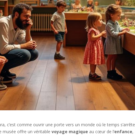
ra, c’est comme ouvrir une porte vers un monde où le temps s’arrête
ce musée offre un véritable
voyage magique
au cœur de l’
enfance
,