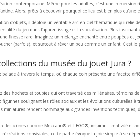
éation contemporaine. Même pour les adultes, c’est une immersion r
fantine. Alors, prêts à découvrir pourquoi ce lieu est bien plus qu’une 
ion d’objets, il déploie un véritable arc-en-ciel thématique qui relie
versalité du jeu dans l’apprentissage et la socialisation. Plus fascinant
une finesse rare. Imaginez un mélange enchanté entre poupées et jeu
ucher (parfois), et surtout à rêver un peu comme un enfant. C’est le gen
collections du musée du jouet Jura ?
 une balade à travers le temps, où chaque coin présente une facette d
 des hochets et toupies qui ont traversé des millénaires, témoins de 
 figurines soulignant les rôles sociaux et les évolutions culturelles à t
es miniatures rendent hommage aux grandes inventions techniques, du
il à des icônes comme Meccano® et LEGO®, inspirant créativité et am
récréations conviviales, cette partie évoque la joie simple à se dépe