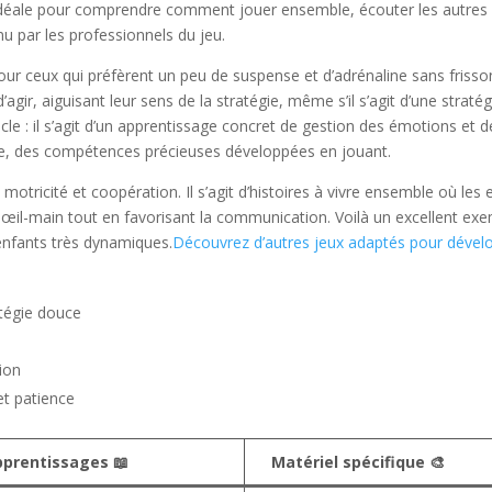
idéale pour comprendre comment jouer ensemble, écouter les autres 
nu par les professionnels du jeu.
pour ceux qui préfèrent un peu de suspense et d’adrénaline sans friss
 d’agir, aiguisant leur sens de la stratégie, même s’il s’agit d’une stra
le : il s’agit d’un apprentissage concret de gestion des émotions et de
rée, des compétences précieuses développées en jouant.
t motricité et coopération. Il s’agit d’histoires à vivre ensemble où le
 œil-main tout en favorisant la communication. Voilà un excellent exe
 enfants très dynamiques.
Découvrez d’autres jeux adaptés pour dévelop
atégie douce
ion
et patience
pprentissages 📖
Matériel spécifique 🎨