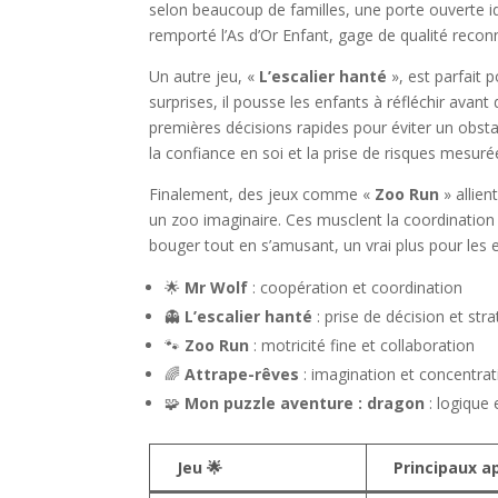
selon beaucoup de familles, une porte ouverte 
remporté l’As d’Or Enfant, gage de qualité recon
Un autre jeu, «
L’escalier hanté
», est parfait 
surprises, il pousse les enfants à réfléchir avant
premières décisions rapides pour éviter un obstac
la confiance en soi et la prise de risques mesu
Finalement, des jeux comme «
Zoo Run
» allien
un zoo imaginaire. Ces musclent la coordination
bouger tout en s’amusant, un vrai plus pour les
🌟
Mr Wolf
: coopération et coordination
👻
L’escalier hanté
: prise de décision et str
🐾
Zoo Run
: motricité fine et collaboration
🌈
Attrape-rêves
: imagination et concentrat
🧩
Mon puzzle aventure : dragon
: logique 
Jeu 🌟
Principaux a