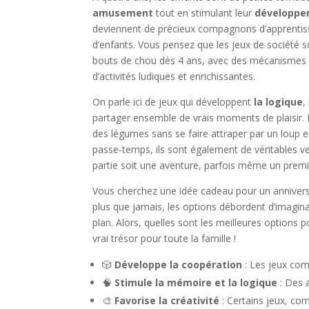
amusement
tout en stimulant leur
développ
deviennent de précieux compagnons d’apprentissa
d’enfants. Vous pensez que les jeux de société
bouts de chou dès 4 ans, avec des mécanismes ad
d’activités ludiques et enrichissantes.
On parle ici de jeux qui développent
la logique
,
partager ensemble de vrais moments de plaisir. 
des légumes sans se faire attraper par un loup es
passe-temps, ils sont également de véritables v
partie soit une aventure, parfois même un premier
Vous cherchez une idée cadeau pour un annivers
plus que jamais, les options débordent d’imagin
plan. Alors, quelles sont les meilleures options 
vrai trésor pour toute la famille !
🎲
Développe la coopération
: Les jeux com
🧠
Stimule la mémoire et la logique
: Des a
🎨
Favorise la créativité
: Certains jeux, com