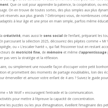
ement
. Que ce soit pour apprendre la patience, la coopération, ou enco
ge. On en trouve de toutes sortes, des plus simples aux plus dynami
 sont réservés aux plus grands ? Détrompez-vous, de nombreuses créa
aptés à leur âge et une prise en main simple, parfois même éducativ
 la
créativité
, mais aussi le
sens social
de l’enfant, préparant les to
En parcourant la sélection 2025, découvrez des pépites comme « Mr Wo
piègle, ou « L’escalier hanté », qui fait frissonner tout en restant acc
ecteurs de
motricité fine
, de
mémoire
et même d’
apprentissage p
 pas vers la stratégie et la réflexion.
aire, ou simplement une nouvelle façon d’occuper votre petit bonho
ation et promettent des moments de partage inoubliables, loin des éc
pour émerveiller et amuser votre enfant de 4 ans ? Suivez le guide pou
me « Mr Wolf » encouragent l’entraide et la communication.
ctivités pour mettre à l’épreuve la capacité de concentration.
me les puzzles ou les jeux d’imagination, éveillent l’imaginaire des pet