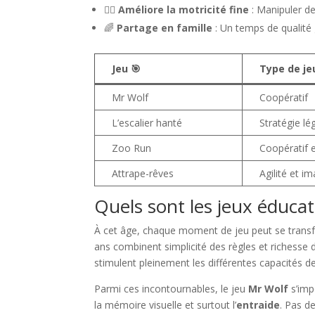
🤸‍♂️
Améliore la motricité fine
: Manipuler de
🌈
Partage en famille
: Un temps de qualité 
Jeu 🎯
Type de je
Mr Wolf
Coopératif
L’escalier hanté
Stratégie lé
Zoo Run
Coopératif 
Attrape-rêves
Agilité et i
Quels sont les jeux éducat
À cet âge, chaque moment de jeu peut se transfor
ans combinent simplicité des règles et richesse 
stimulent pleinement les différentes capacités d
Parmi ces incontournables, le jeu
Mr Wolf
s’imp
la mémoire visuelle et surtout l’
entraide
. Pas d