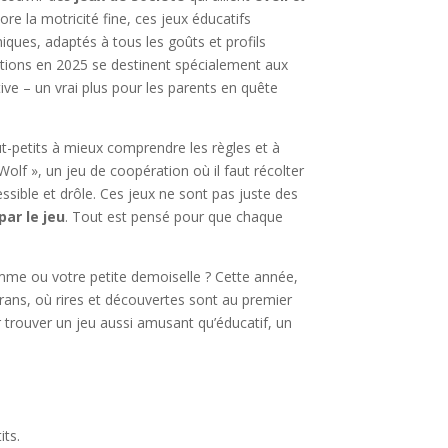
re la motricité fine, ces jeux éducatifs
ques, adaptés à tous les goûts et profils
tions en 2025 se destinent spécialement aux
e – un vrai plus pour les parents en quête
ut-petits à mieux comprendre les règles et à
lf », un jeu de coopération où il faut récolter
essible et drôle. Ces jeux ne sont pas juste des
ar le jeu
. Tout est pensé pour que chaque
mme ou votre petite demoiselle ? Cette année,
rans, où rires et découvertes sont au premier
r trouver un jeu aussi amusant qu’éducatif, un
its.