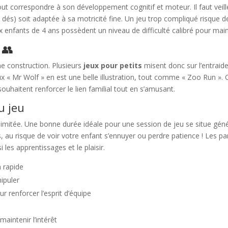
t correspondre à son développement cognitif et moteur. Il faut veiller
 dés) soit adaptée à sa motricité fine. Un jeu trop compliqué risque d
 enfants de 4 ans possèdent un niveau de difficulté calibré pour mainte
 👥
ne construction. Plusieurs
jeux pour petits
misent donc sur l’entraide;
x « Mr Wolf » en est une belle illustration, tout comme « Zoo Run ». Ce
 souhaitent renforcer le lien familial tout en s’amusant.
u jeu
 limitée. Une bonne durée idéale pour une session de jeu se situe gén
s, au risque de voir votre enfant s’ennuyer ou perdre patience ! Les p
i les apprentissages et le plaisir.
 rapide
nipuler
r renforcer l’esprit d’équipe
aintenir l’intérêt