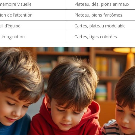
mémoire visuelle
Plateau, dés, pions animaux
ion de l’attention
Plateau, pions fantômes
ail d’équipe
Cartes, plateau modulable
, imagination
Cartes, tiges colorées