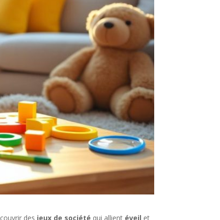
écouvrir des
jeux de société
qui allient
éveil
et