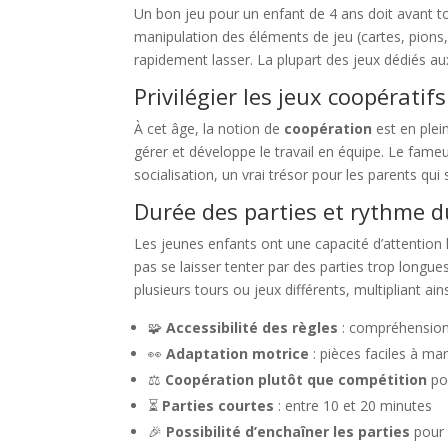
Un bon jeu pour un enfant de 4 ans doit avant tou
manipulation des éléments de jeu (cartes, pions,
rapidement lasser. La plupart des jeux dédiés aux
Privilégier les jeux coopératifs
À cet âge, la notion de
coopération
est en plei
gérer et développe le travail en équipe. Le fameu
socialisation, un vrai trésor pour les parents qui
Durée des parties et rythme d
Les jeunes enfants ont une capacité d’attention
pas se laisser tenter par des parties trop longue
plusieurs tours ou jeux différents, multipliant ains
🧩
Accessibilité des règles
: compréhension
👀
Adaptation motrice
: pièces faciles à ma
⚖️
Coopération plutôt que compétition
pou
⏳
Parties courtes
: entre 10 et 20 minutes
🎉
Possibilité d’enchaîner les parties
pour m