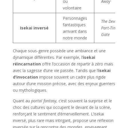
ou
Away
volontaire
Personnages
The Devil Is a
fantastiques
Isekai inversé
Part-Timer!
,
arrivant dans
Gate
notre monde
Chaque sous-genre possède une ambiance et une
dynamique différentes. Par exemple, l’
isekai
réincarnation
offre l’occasion de repartir à zéro mais
avec la sagesse d’une vie passée. Tandis que l’
isekai
d’invocation
impose souvent un cadre plus rigide
autour d’une mission précise, avec des enjeux guerriers
ou mythologiques.
Quant au
portal fantasy
, c’est souvent la surprise et le
choc des cultures qui occupent le devant de la scène,
renforçant le sentiment d’émerveillement. L’isekai
inversé, plus rare mais intrigant, propose une réflexion
inversée sur la rencontre des mondes, envisageant