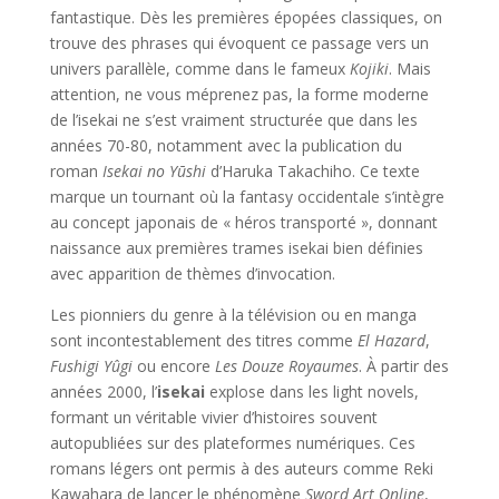
fantastique. Dès les premières épopées classiques, on
trouve des phrases qui évoquent ce passage vers un
univers parallèle, comme dans le fameux
Kojiki
. Mais
attention, ne vous méprenez pas, la forme moderne
de l’isekai ne s’est vraiment structurée que dans les
années 70-80, notamment avec la publication du
roman
Isekai no Yūshi
d’Haruka Takachiho. Ce texte
marque un tournant où la fantasy occidentale s’intègre
au concept japonais de « héros transporté », donnant
naissance aux premières trames isekai bien définies
avec apparition de thèmes d’invocation.
Les pionniers du genre à la télévision ou en manga
sont incontestablement des titres comme
El Hazard
,
Fushigi Yûgi
ou encore
Les Douze Royaumes
. À partir des
années 2000, l’
isekai
explose dans les light novels,
formant un véritable vivier d’histoires souvent
autopubliées sur des plateformes numériques. Ces
romans légers ont permis à des auteurs comme Reki
Kawahara de lancer le phénomène
Sword Art Online
,