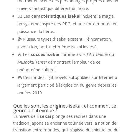
mettant en scène des personnages projetés dans un
univers fantastique différent du nôtre.
🧙‍♂️ Les
caractéristiques isekai
incluent la magie,
un système inspiré des RPG, et une forte montée en
puissance du héros.
📚 Plusieurs types d’isekai existent : réincarnation,
invocation, portail et même isekai inversé.
🔥 Les
succès isekai
comme
Sword Art Online
ou
Mushoku Tensei
démontrent l’ampleur de ce
phénomène culturel.
🎮 L’essor des light novels autopubliés sur Internet a
largement participé à l’explosion du genre depuis les
années 2010.
Quelles sont les origines isekai, et comment ce
genre a-t-il évolué ?
L’univers de l’
isekai
plonge ses racines dans une
tradition japonaise ancienne tournée vers la notion de
transition entre mondes, qu’il s’agisse du spirituel ou du