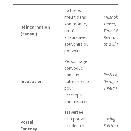
Le héros
meurt dans
Mushoku
son monde,
Tensei
,
That
Réincarnation
renaît
Time I Got
(tensei)
ailleurs avec
Reincarnated
souvenirs ou
as a Slime
pouvoirs
Personnage
convoqué
dans un
Re:Zero
,
The
Invocation
autre monde
Rising of the
pour
Shield Hero
accomplir
une mission
Traversée
d’un portail
Fushigi Yûgi
,
Portal
accidentelle
Spirited
Fantasy