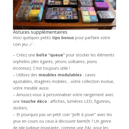
Astuces supplémentaires
Voici quelques petits
tips bonus
pour parfaire votre
coin jeu 🪄 :
– Créez une
boîte “queue”
pour stocker les éléments
orphelins (dés égarés, jetons solitaires, pions
inconnus). C’est toujours utile !
– Utilisez des
meubles modulables
: cases
ajustables, étagères mobiles… votre collection évolue,
votre meuble aussi.
– Amusez-vous à personnaliser votre rangement avec
une
touche déco
: affiches, lumières LED, figurines,
stickers.
– Et pourquoi pas un petit coin “prêt à jouer” avec les
jeux en cours ou ceux à découvrir bientôt ? Un genre
de pile ludique inspirante, comme une PAL pour les