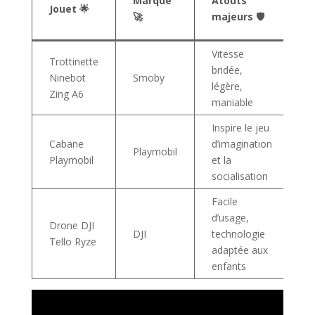
Marque
Atouts
Jouet 🌟
a
🚀
majeurs 🛡️

Vitesse
Trottinette
bridée,
Ninebot
Smoby
~
légère,
Zing A6
maniable
Inspire le jeu
Cabane
d’imagination
Playmobil
9
Playmobil
et la
socialisation
Facile
d’usage,
Drone DJI
DJI
technologie
~
Tello Ryze
adaptée aux
enfants