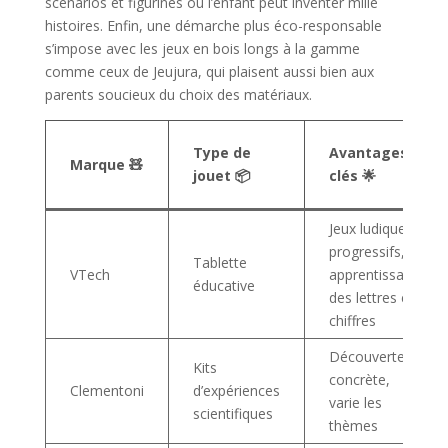
scénarios et figurines où l’enfant peut inventer mille
histoires. Enfin, une démarche plus éco-responsable
s’impose avec les jeux en bois longs à la gamme
comme ceux de Jeujura, qui plaisent aussi bien aux
parents soucieux du choix des matériaux.
Type de
Avantages
Marque 🧸
jouet 📦
clés 🌟
Jeux ludiques
progressifs,
Tablette
VTech
apprentissage
éducative
des lettres et
chiffres
Découverte
Kits
concrète,
Clementoni
d’expériences
varie les
scientifiques
thèmes