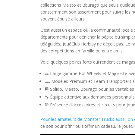
collections Maisto et Bburago que seuls quelques
constamment son assortiment pour suivre les no
souvent épuisé ailleurs.
C’est aussi un espace où la communauté locale s
départements pour dénicher la pépite ou simplem
téléguidés, JouéClub Herblay ne déçoit pas. Le 
des compétitions en famille ou entre amis.
Voici quelques points forts qui rendent ce magas
🚗 Large gamme Hot Wheels et Majorette av
🛻 Modèles Premium et Team Transporters sp
🏁 Solido, Maisto, Bburago pour les véritable
🔧 Équipe attentive aux demandes personnali
🎯 Présence d’accessoires et circuits pour jou
Pour les amateurs de Monster Trucks aussi, on 
ce soit pour offrir ou s’offrir un cadeau, le Jo