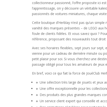
collectionneur passionné, l’offre proposée ici es
l’apprentissage, on y découvre un véritable kalei
passionnés de voitures miniatures, chaque visit
Cette boutique d’Herblay n’est pas qu’un simple ma
variété des marques présentes – de LEGO aux héro
foule de clients fidèles. Et vous savez quoi ? P
référence, proposant des nouveautés tout droit s
Avec ses horaires flexibles, sept jours sur sept
vienne pour un cadeau de dernière minute ou pou
petit plaisir pour soi. Si vous cherchez une desti
passage obligé pour tous les amateurs de jeux et 
En bref, voici ce qui fait la force de JouéClub Her
🔹 Une sélection très large de jouets et jeux 
🔹 Une offre exceptionnelle pour les collection
🔹 Des produits des plus grandes marques co
🔹 Un service client expert qui conseille et a