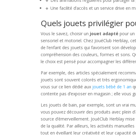
🔹 Des animations régulières pour partager la 
🔹 Une facilité d’accès et un service drive en
Quels jouets privilégier po
Vous le savez, choisir un
jouet adapté
pour un e
sensoriel et motoriel. Chez JouéClub Herblay, cet
de l’enfant des jouets qui favorisent son déve
compréhension des couleurs, formes et sons. Que
le choix est pensé pour accompagner les différen
Par exemple, des articles spécialement recommand
jouets sont souvent colorés et très ergonomiques
vous sur ce lien dédié aux
jouets bébé de 1 an
qu
contente pas d’exposer en magasin ; elle vous gu
Les jouets de bain, par exemple, sont un vrai mu
vous pouvez découvrir des produits avec plein d
source d’émerveillement. JouéClub Herblay mise a
de la qualité. Par ailleurs, les activités manuel
tout en éveillant leur créativité et leur capacité 