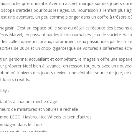
t aussi riche qu’étonnante. Avec un accent marqué sur des jouets qui é
doscope d’articles pour tous les âges. Du nourrisson à l’enfant plus â
e est une aventure, un peu comme plonger dans un coffre à trésors où
gasin. C’est un espace où le sens du détail et l’écoute des besoins des 
s Marvel, en passant par les incontournables jeux de société Hasbro, 
our les collectionneurs locaux, notamment ceux passionnés par les min
orties de 2024 et un choix gigantesque de voitures à différentes éche
, et un personnel accueillant et compétent, le magasin offre une expér
r préparer Noël bien à l’avance, on ressort toujours avec un nouvea
nation où l’univers des jouets devient une véritable source de joie, ne
loisirs créatifs.
blay :
adaptés à chaque tranche d’âge
neurs de miniatures et voitures à l’échelle
mme LEGO, Hasbro, Hot Wheels et bien d’autres
ccompagne dans le choix