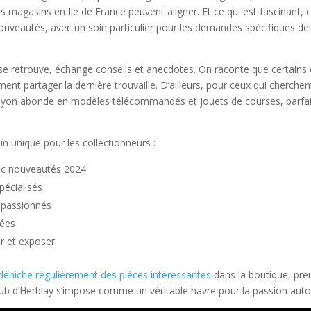
 magasins en Ile de France peuvent aligner. Et ce qui est fascinant, c
uveautés, avec un soin particulier pour les demandes spécifiques de
e retrouve, échange conseils et anecdotes. On raconte que certains c
ent partager la dernière trouvaille. D’ailleurs, pour ceux qui cherch
rayon abonde en modèles télécommandés et jouets de courses, parfait
in unique pour les collectionneurs :
ec nouveautés 2024
écialisés
s passionnés
sées
er et exposer
déniche régulièrement des pièces intéressantes
dans la boutique, preu
uéClub d’Herblay s’impose comme un véritable havre pour la passion aut