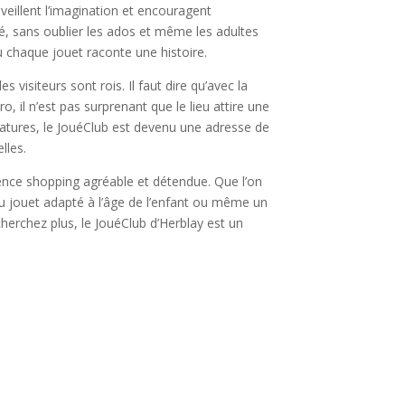
veillent l’imagination et encouragent
gé, sans oublier les ados et même les adultes
 chaque jouet raconte une histoire.
visiteurs sont rois. Il faut dire qu’avec la
il n’est pas surprenant que le lieu attire une
iatures, le JouéClub est devenu une adresse de
lles.
ience shopping agréable et détendue. Que l’on
u jouet adapté à l’âge de l’enfant ou même un
 cherchez plus, le JouéClub d’Herblay est un