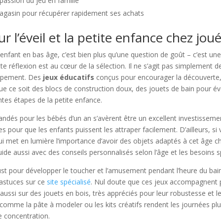
passion du jeu en famille
 magasin pour récupérer rapidement ses achats
ur l’éveil et la petite enfance chez jou
nfant en bas âge, c’est bien plus qu’une question de goût – c’est une 
te réflexion est au cœur de la sélection. Il ne s’agit pas simplement 
loppement. Des
jeux éducatifs
conçus pour encourager la découverte, l
 ce soit des blocs de construction doux, des jouets de bain pour év
tes étapes de la petite enfance.
és pour les bébés d’un an s’avèrent être un excellent investissement 
 pour que les enfants puissent les attraper facilement. D’ailleurs, si
i met en lumière l’importance d’avoir des objets adaptés à cet âge c
ide aussi avec des conseils personnalisés selon l’âge et les besoins s
st pour développer le toucher et l’amusement pendant l’heure du bain
’astuces sur ce
site spécialisé
. Nul doute que ces jeux accompagnent 
ussi sur des jouets en bois, très appréciés pour leur robustesse et le
les comme la pâte à modeler ou les kits créatifs rendent les journées p
de concentration.