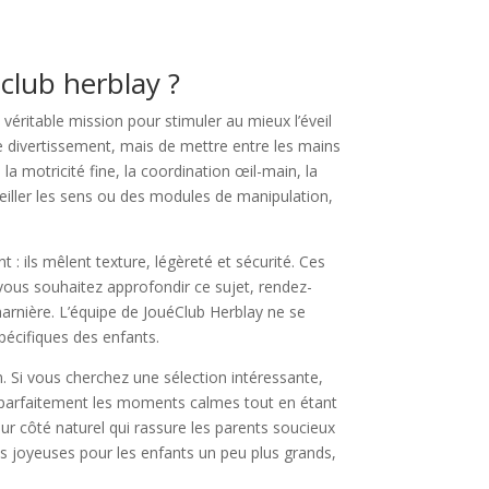
éclub herblay ?
véritable mission pour stimuler au mieux l’éveil
de divertissement, mais de mettre entre les mains
a motricité fine, la coordination œil-main, la
eiller les sens ou des modules de manipulation,
: ils mêlent texture, légèreté et sécurité. Ces
 vous souhaitez approfondir ce sujet, rendez-
harnière. L’équipe de JouéClub Herblay ne se
pécifiques des enfants.
. Si vous cherchez une sélection intéressante,
parfaitement les moments calmes tout en étant
ur côté naturel qui rassure les parents soucieux
lus joyeuses pour les enfants un peu plus grands,