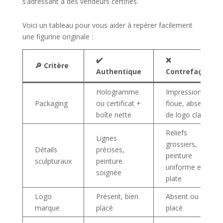
s’adressant à des vendeurs certifiés.
Voici un tableau pour vous aider à repérer facilement
une figurine originale :
✔️
❌
🔎 Critère
Authentique
Contrefaçon
Hologramme
Impression
Packaging
ou certificat +
floue, absence
boîte nette
de logo clair
Reliefs
Lignes
grossiers,
Détails
précises,
peinture
sculpturaux
peinture
uniforme et
soignée
plate
Logo
Présent, bien
Absent ou mal
marque
placé
placé