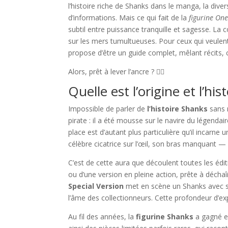
l’histoire riche de Shanks dans le manga, la dive
d’informations. Mais ce qui fait de la
figurine One
subtil entre puissance tranquille et sagesse. La
sur les mers tumultueuses. Pour ceux qui veulent 
propose d’être un guide complet, mêlant récits, 
Alors, prêt à lever l’ancre ? 🏴‍☠️
Quelle est l’origine et l’hi
Impossible de parler de
l’histoire Shanks
sans r
pirate : il a été mousse sur le navire du légenda
place est d’autant plus particulière qu’il incar
célèbre cicatrice sur l’œil, son bras manquant 
C’est de cette aura que découlent toutes les édit
ou d’une version en pleine action, prête à décha
Special Version
met en scène un Shanks avec so
l’âme des collectionneurs. Cette profondeur d’exp
Au fil des années, la
figurine Shanks
a gagné en