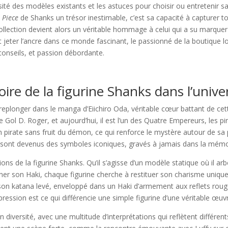
rsité des modèles existants et les astuces pour choisir ou entretenir 
 Piece
de Shanks un trésor inestimable, c’est sa capacité à capturer tou
 collection devient alors un véritable hommage à celui qui a su marque
jeter l’ancre dans ce monde fascinant, le passionné de la boutique loca
conseils, et passion débordante.
stoire de la figurine Shanks dans l’univ
eplonger dans le manga d’Eiichiro Oda, véritable cœur battant de cet
ire Gol D. Roger, et aujourd’hui, il est l’un des Quatre Empereurs, le
ne un pirate sans fruit du démon, ce qui renforce le mystère autour de
— sont devenus des symboles iconiques, gravés à jamais dans la mémoi
ions de la figurine Shanks. Qu’il s’agisse d’un modèle statique où il ar
îner son Haki, chaque figurine cherche à restituer son charisme uniqu
n katana levé, enveloppé dans un Haki d’armement aux reflets rouges
ression est ce qui différencie une simple figurine d’une véritable œuv
 diversité, avec une multitude d’interprétations qui reflètent différent