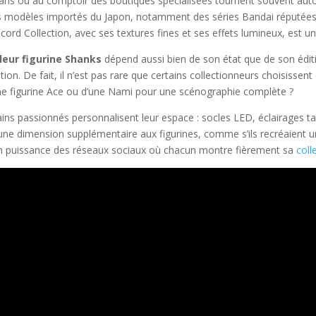
ns ou au comptoir des boutiques spécialisées tournent souvent autour
es modèles importés du Japon, notamment des séries Bandai réputées p
ord Collection, avec ses textures fines et ses effets lumineux, est une
leur figurine Shanks
dépend aussi bien de son état que de son éditi
ation. De fait, il n’est pas rare que certains collectionneurs choisisse
une figurine Ace ou d’une Nami pour une scénographie complète ?
ains passionnés personnalisent leur espace : socles LED, éclairages t
ne dimension supplémentaire aux figurines, comme s’ils recréaient u
 en puissance des réseaux sociaux où chacun montre fièrement sa
coll