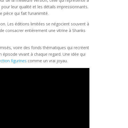
 de la meilleure version, celle qui représente à
our leur qualité et les détails impressionnants.
 pièce qui fait l’unanimité.
on. Les éditions limitées se négocient souvent à
nt de consacrer entièrement une vitrine à Shanks
amisés, voire des fonds thématiques qui recréent
n épisode vivant à chaque regard. Une idée qui
ection figurines
comme un vrai joyau.