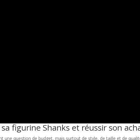
 sa figurine Shanks et réussir son acha
nt une question de budget, mais surtout de style, de taille et de qualit