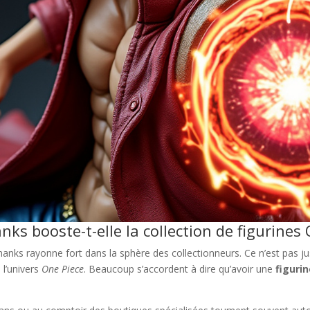
s booste-t-elle la collection de figurines 
anks rayonne fort dans la sphère des collectionneurs. Ce n’est pas jus
l’univers
One Piece
. Beaucoup s’accordent à dire qu’avoir une
figuri