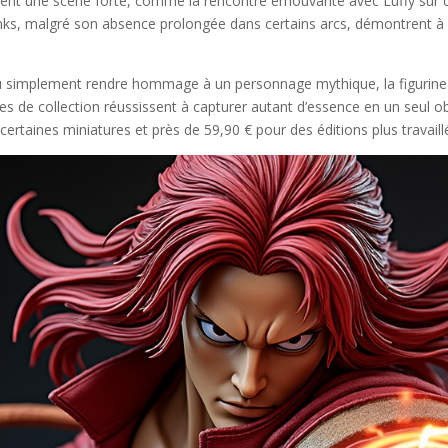
ontent une scène forte, comme la rencontre émouvante avec Luffy sur 
hanks, malgré son absence prolongée dans certains arcs, démontrent à q
u simplement rendre hommage à un personnage mythique, la figurine S
de collection réussissent à capturer autant d’essence en un seul objet
certaines miniatures et près de 59,90 € pour des éditions plus travaill