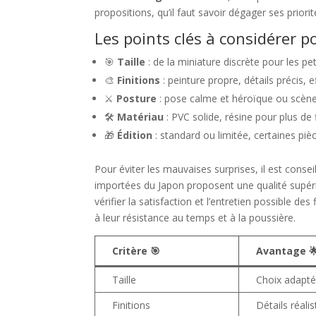
propositions, qu’il faut savoir dégager ses priori
Les points clés à considérer p
🎯
Taille
: de la miniature discrète pour les p
🎨
Finitions
: peinture propre, détails précis, 
⚔️
Posture
: pose calme et héroïque ou scèn
🛠️
Matériau
: PVC solide, résine pour plus de
🎁
Édition
: standard ou limitée, certaines p
Pour éviter les mauvaises surprises, il est consei
importées du Japon proposent une qualité supérie
vérifier la satisfaction et l’entretien possible 
à leur résistance au temps et à la poussière.
Critère 🎯
Avantage 
Taille
Choix adapté
Finitions
Détails réali