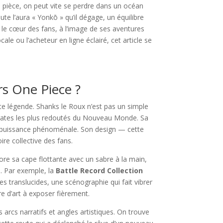
sa pièce, on peut vite se perdre dans un océan
te l’aura « Yonkō » qu’il dégage, un équilibre
r le cœur des fans, à l’image de ses aventures
le ou l’acheteur en ligne éclairé, cet article se
ers One Piece ?
te légende. Shanks le Roux n’est pas un simple
s pirates les plus redoutés du Nouveau Monde. Sa
 sa puissance phénoménale. Son design — cette
re collective des fans.
bore sa cape flottante avec un sabre à la main,
e. Par exemple, la
Battle Record Collection
 translucides, une scénographie qui fait vibrer
re d’art à exposer fièrement.
s arcs narratifs et angles artistiques. On trouve