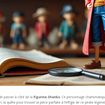
 de passer à côté de la
figurine Shanks
. Ce personnage charismatiqu
, la quête pour trouver la pièce parfaite à l’effigie de ce pirate légen