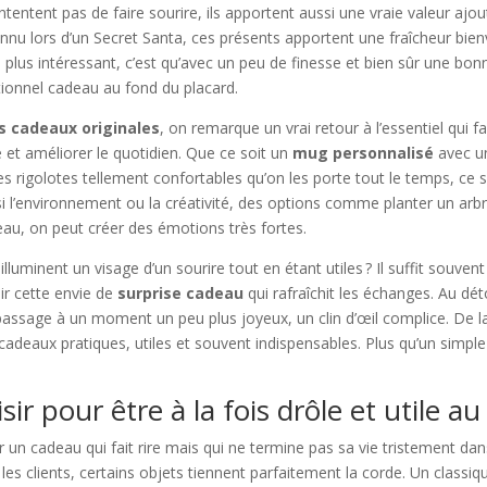
tentent pas de faire sourire, ils apportent aussi une vraie valeur ajout
nu lors d’un Secret Santa, ces présents apportent une fraîcheur bien
re plus intéressant, c’est qu’avec un peu de finesse et bien sûr une 
itionnel cadeau au fond du placard.
s cadeaux originales
, on remarque un vrai retour à l’essentiel qui fai
 et améliorer le quotidien. Que ce soit un
mug personnalisé
avec un
s rigolotes tellement confortables qu’on les porte tout le temps, ce
i l’environnement ou la créativité, des options comme planter un arbre
u, on peut créer des émotions très fortes.
luminent un visage d’un sourire tout en étant utiles ? Il suffit souvent
ir cette envie de
surprise cadeau
qui rafraîchit les échanges. Au dét
passage à un moment un peu plus joyeux, un clin d’œil complice. De la
adeaux pratiques, utiles et souvent indispensables. Plus qu’un simple p
ir pour être à la fois drôle et utile au
ir un cadeau qui fait rire mais qui ne termine pas sa vie tristement dans 
les clients, certains objets tiennent parfaitement la corde. Un classiq