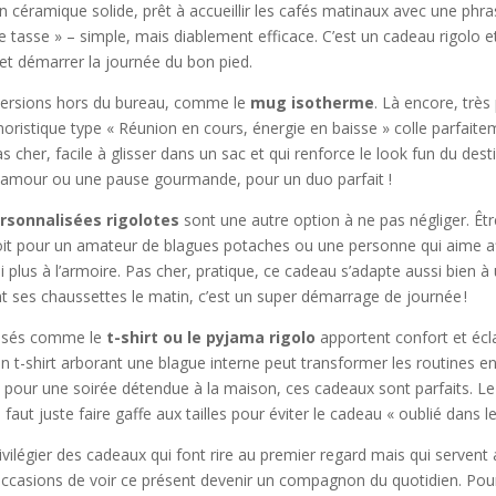
 céramique solide, prêt à accueillir les cafés matinaux avec une phr
tte tasse » – simple, mais diablement efficace. C’est un cadeau rigolo e
 et démarrer la journée du bon pied.
n versions hors du bureau, comme le
mug isotherme
. Là encore, très
istique type « Réunion en cours, énergie en baisse » colle parfaitem
 cher, facile à glisser dans un sac et qui renforce le look fun du de
amour ou une pause gourmande, pour un duo parfait !
rsonnalisées rigolotes
sont une autre option à ne pas négliger. Être 
oit pour un amateur de blagues potaches ou une personne qui aime af
plus à l’armoire. Pas cher, pratique, ce cadeau s’adapte aussi bien à
lant ses chaussettes le matin, c’est un super démarrage de journée !
lisés comme le
t-shirt ou le pyjama rigolo
apportent confort et écl
n t-shirt arborant une blague interne peut transformer les routines e
 pour une soirée détendue à la maison, ces cadeaux sont parfaits. Le 
faut juste faire gaffe aux tailles pour éviter le cadeau « oublié dans le
vilégier des cadeaux qui font rire au premier regard mais qui servent 
occasions de voir ce présent devenir un compagnon du quotidien. Pour al