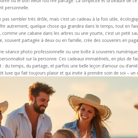
urire ou le bon vieux fou rire partagé. La simplicité et la beauté de 
nt personnelle.
 pas sembler très drôle, mais c’est un cadeau à la fois utile, écologi
offrir autrement, quelque chose qui grandira dans le temps, tout en f
, comme une cabane dans les arbres ou une yourte, c’est un petit saut 
e, souvent partagée à deux ou en famille, crée des souvenirs en pagail
 une séance photo professionnelle ou une boîte à souvenirs numériques
personnalisé sur la personne. Ces cadeaux immatériels, en plus de fair
t : du temps, du partage, et parfois une belle leçon d’amour ou d’ami
it luxe qui fait toujours plaisir et qui invite à prendre soin de soi – 