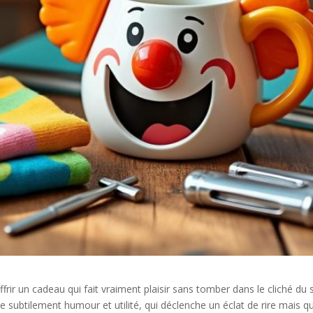
ir un cadeau qui fait vraiment plaisir sans tomber dans le cliché du s
subtilement humour et utilité, qui déclenche un éclat de rire mais qui