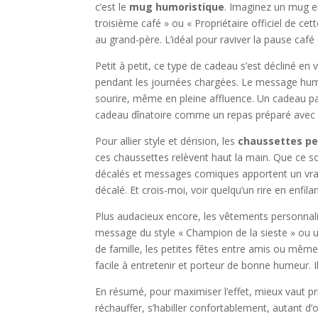
c’est le
mug humoristique
. Imaginez un mug en
troisième café » ou « Propriétaire officiel de ce
au grand-père. L’idéal pour raviver la pause café
Petit à petit, ce type de cadeau s’est décliné e
pendant les journées chargées. Le message humor
sourire, même en pleine affluence. Un cadeau pas
cadeau dînatoire comme un repas préparé avec 
Pour allier style et dérision, les
chaussettes pe
ces chaussettes relèvent haut la main. Que ce s
décalés et messages comiques apportent un vrai 
décalé. Et crois-moi, voir quelqu’un rire en enfi
Plus audacieux encore, les vêtements personna
message du style « Champion de la sieste » ou u
de famille, les petites fêtes entre amis ou même
facile à entretenir et porteur de bonne humeur. Il 
En résumé, pour maximiser l’effet, mieux vaut pri
réchauffer, s’habiller confortablement, autant d’